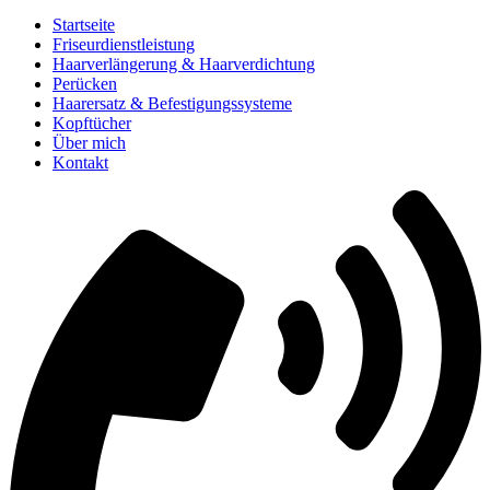
Startseite
Friseurdienstleistung
Haarverlängerung & Haarverdichtung
Perücken
Haarersatz & Befestigungssysteme
Kopftücher
Über mich
Kontakt